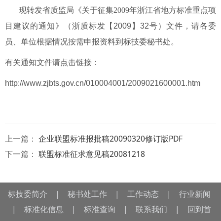
现转发省质监局《
关于征集2009年浙江省地方标准重点项
目建议的通知
》（浙质标发【2009】32号）文件，请各委
员、单位根据情况按需申报资料到标技委秘书处。
有关通知文件请点击链接：
http://www.zjbts.gov.cn/010004001/2009021600001.htm
上一篇：
企业联盟标准报批稿20090320修订版PDF
下一篇：
联盟标准征求意见稿20081218
标技委简介
|
秘书处工作
|
工作动态
|
行业新闻
|
标准化信息
|
标准查询
|
联系我们
|
回到首