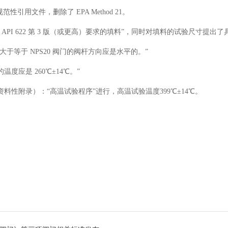
3三个规范性引用文件，删除了 EPA Method 21。
API 622 第 3 版（或更高）要求的填料”，同时对填料的试验尺寸提出
于等于 NPS20 阀门的阀杆方向应是水平的。”
温度应是 260℃±14℃。”
资料性附录）：“高温试验程序”进行，高温试验温度399℃±14℃。