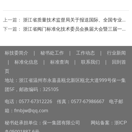
上一篇：
浙江省质量技术监督局关于报送国际、全国专业标准化技术委员会对接需求的通知
下一篇：
浙江省阀门标准化技术委员会换届大会暨三届一次会议隆重召开！
标技委简介
|
秘书处工作
|
工作动态
|
行业新闻
|
标准化信息
|
标准查询
|
联系我们
|
回到首
页
地址：浙江省温州市永嘉县瓯北新区瓯北大道999号保一集
团5F，邮政编码：325105
电话：0577-67312226 传真：0577-67986667 电子邮
箱：fmbjw@qq.com
秘书处承担单位：保一集团有限公司 网站备案：
浙ICP
备05001887-6号