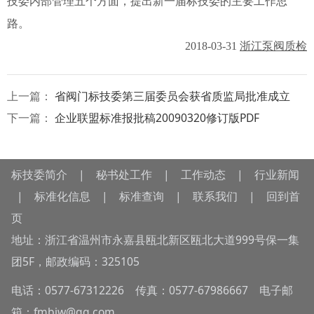
技委内部管理五个方面，提出新一届标技委的主要工作思
路。
2018-03-31
浙江泵阀质检
上一篇：
省阀门标技委第三届委员会获省质监局批准成立
下一篇：
企业联盟标准报批稿20090320修订版PDF
标技委简介
|
秘书处工作
|
工作动态
|
行业新闻
|
标准化信息
|
标准查询
|
联系我们
|
回到首
页
地址：浙江省温州市永嘉县瓯北新区瓯北大道999号保一集
团5F，邮政编码：325105
电话：0577-67312226 传真：0577-67986667 电子邮
箱：fmbjw@qq.com